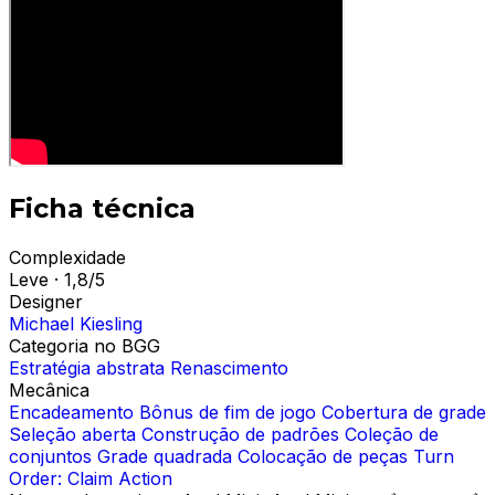
Ficha técnica
Complexidade
Leve · 1,8/5
Designer
Michael Kiesling
Categoria no BGG
Estratégia abstrata
Renascimento
Mecânica
Encadeamento
Bônus de fim de jogo
Cobertura de grade
Seleção aberta
Construção de padrões
Coleção de
conjuntos
Grade quadrada
Colocação de peças
Turn
Order: Claim Action