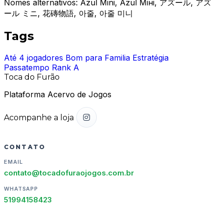
Nomes alternativos:
Azul Mini, Azul Міні, アズール, アズ
ール ミニ, 花磚物語, 아줄, 아줄 미니
Tags
Até 4 jogadores
Bom para Familia
Estratégia
Passatempo
Rank A
Toca do Furão
Plataforma Acervo de Jogos
Acompanhe a loja
CONTATO
EMAIL
contato@tocadofuraojogos.com.br
WHATSAPP
51994158423